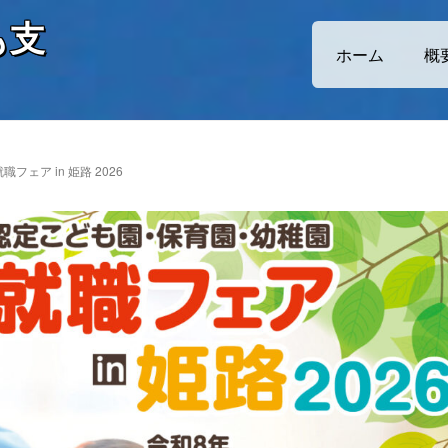
も支
ホーム
概
ェア in 姫路 2026