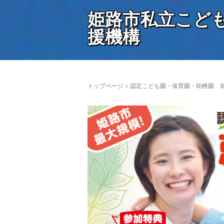
姫路市私立こど
援機構
トップページ
>
認定こども園・保育園・幼稚園 就職フ