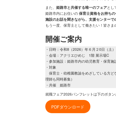
また、
姫路市と共催する唯一のフェア
とし
姫路市内にお住いの
保育士資格をお持ちの
施設のお話を聞きながら、支援センターで
もう一度、保育士として働きたい！皆さま
開催ご案内
・日時：令和8（2026）年６月２0日（土）1
・会場：アクリエひめじ 1階 展示場C
・参加施設：姫路市内の幼児教育・保育施
・対象
保育士・幼稚園教諭をめざしている方どなた
理師も同時募集）
・共催 姫路市
就職フェア2026パンフレットは下のボタ
PDFダウンロード