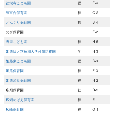
徳栄寺こども園
福
E-4
豊富台保育園
福
C-2
どんぐり保育園
株
B-4
のぎ保育園
E-2
野里こども園
福
H-5
姫路日ノ本短期大学付属幼稚園
学
H-3
姫路東こども園
福
B-3
姫路保育園
福
F-3
姫路若葉保育園
福
H-2
広畑保育園
社
D-2
広畑めばえ保育園
福
E-1
広峰保育園
福
G-1