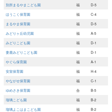
別所まるやまこども園
福
D-5
ほうこく保育園
福
C-4
まるやま保育園
福
D-5
みどりヶ丘幼児園
福
A-5
みどりこども園
福
D-1
妻鹿みどりこども園
福
D-1
やぐら保育園
福
A-1
安室保育園
福
H-4
やながせ保育園
福
C-1
ゆめさき保育園
合
B-5
瑠璃こども園
福
B-2
瑠璃よこはまこども園
福
B-2