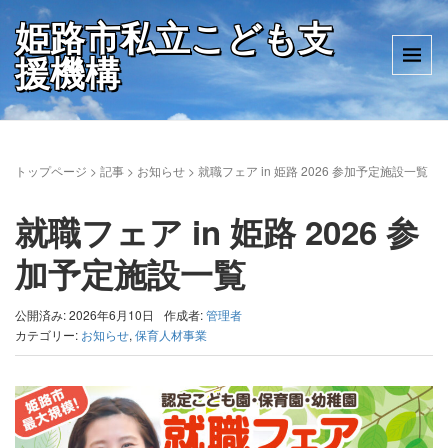
姫路市私立こども支
援機構
トップページ
>
記事
>
お知らせ
>
就職フェア in 姫路 2026 参加予定施設一覧
就職フェア in 姫路 2026 参
加予定施設一覧
公開済み: 2026年6月10日
作成者:
管理者
カテゴリー:
お知らせ
,
保育人材事業