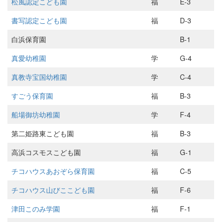
松風認定こども園
福
E-3
書写認定こども園
福
D-3
白浜保育園
B-1
真愛幼稚園
学
G-4
真教寺宝国幼稚園
学
C-4
すごう保育園
福
B-3
船場御坊幼稚園
学
F-4
第二姫路東こども園
福
B-3
高浜コスモスこども園
福
G-1
チコハウスあおぞら保育園
福
C-5
チコハウス山びここども園
福
F-6
津田このみ学園
福
F-1