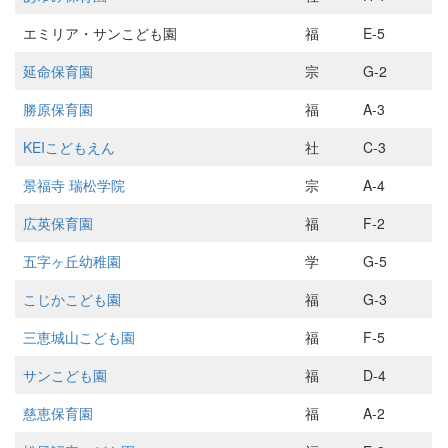
エミリア・サンこども園
福
E-5
延命保育園
宗
G-2
勝原保育園
福
A-3
KEIこどもえん
社
C-3
景福寺 瑞松学院
宗
A-4
広英保育園
福
F-2
五字ヶ丘幼稚園
学
G-5
こじかこども園
福
G-3
三恵城山こども園
福
F-5
サンこども園
福
D-4
慈恵保育園
福
A-2