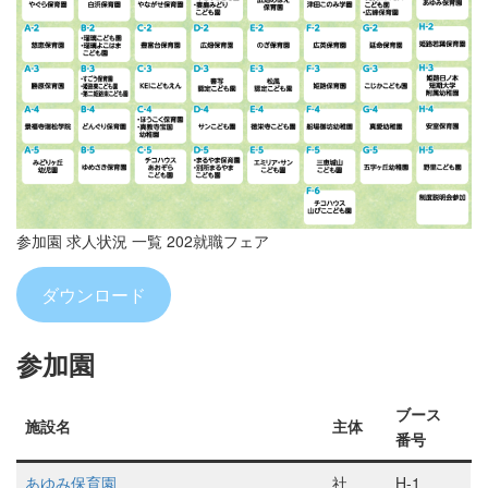
参加園 求人状況 一覧 202就職フェア
ダウンロード
参加園
ブース
施設名
主体
番号
あゆみ保育園
社
H-1