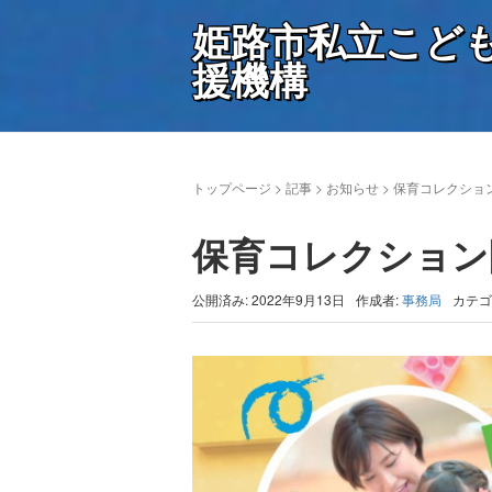
姫路市私立こど
援機構
トップページ
>
記事
>
お知らせ
>
保育コレクショ
保育コレクション
公開済み: 2022年9月13日
作成者:
事務局
カテゴ