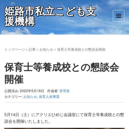
姫路市私立こども支
援機構
トップページ
>
記事
>
お知らせ
>
保育士等養成校との懇談会開催
保育士等養成校との懇談会
開催
公開済み: 2022年5月18日
作成者:
管理者
カテゴリー:
お知らせ
,
保育人材事業
5月14日（土）にアクリエひめじ会議室にて保育士等養成校との懇
談会を開催いたしました。